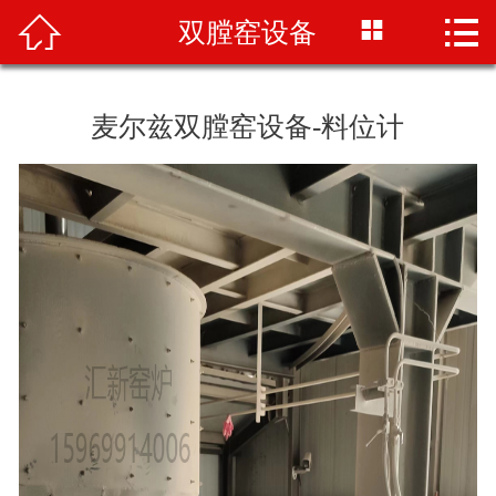




双膛窑设备
首页
关于我们
麦尔兹双膛窑设备-料位计
双膛窑
石灰竖窑
石灰窑设备
行业资讯
公司新闻
人才招聘
联系我们